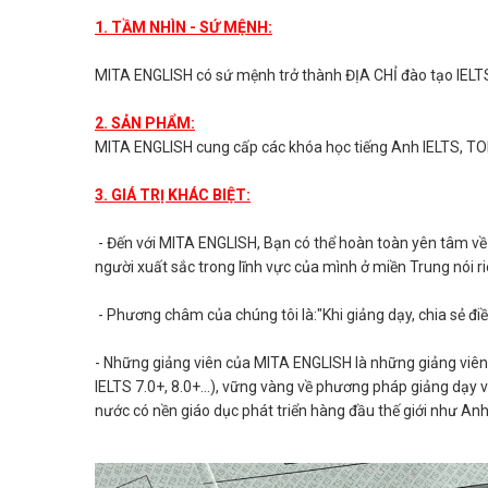
1. TẦM NHÌN - SỨ MỆNH:
MITA ENGLISH có sứ mệnh trở thành ĐỊA CHỈ đào tạo IELTS
2. SẢN PHẨM:
MITA ENGLISH cung cấp các khóa học tiếng Anh IELTS, TOEI
3. GIÁ TRỊ KHÁC BIỆT:
- Đến với MITA ENGLISH, Bạn có thể hoàn toàn yên tâm về 
người xuất sắc trong lĩnh vực của mình ở miền Trung nói r
- Phương châm của chúng tôi là:"Khi giảng dạy, chia sẻ điề
- Những giảng viên của MITA ENGLISH là những giảng viên
IELTS 7.0+, 8.0+...), vững vàng về phương pháp giảng dạy v
nước có nền giáo dục phát triển hàng đầu thế giới như Anh,