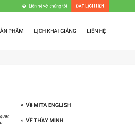
Liên hệ với chúng tôi
ĐẶT LỊCH HẸN
SẢN PHẨM
LỊCH KHAI GIẢNG
LIÊN HỆ
Về MITA ENGLISH
 quan
VỀ THẦY MINH
ợp