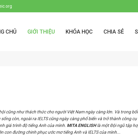
ic.org
G CHỦ
GIỚI THIỆU
KHÓA HỌC
CHIA SẺ
ơ hội cũng như thách thức cho người Việt Nam ngày càng lớn. Và trong bối
u sống còn, ngoài ra IELTS cũng ngày càng phổ biến và trở thành công cụ
h giá trình độ tiếng Anh của mình.
MITA ENGLISH
là một Đội ngũ tập h
rên con đường chinh phục ước mơ tiếng Anh và IELTS của mình...