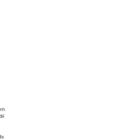
ình.
 để
đa