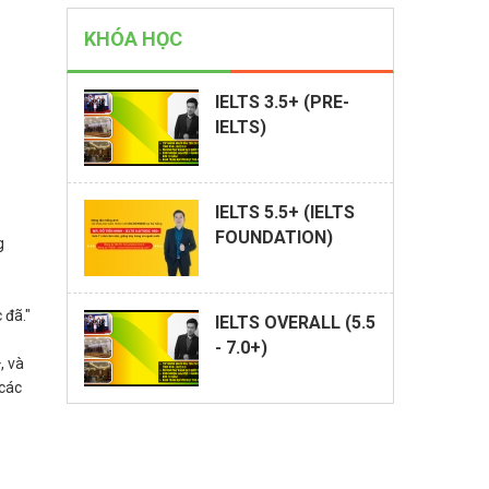
KHÓA HỌC
IELTS 3.5+ (PRE-
IELTS)
IELTS 5.5+ (IELTS
FOUNDATION)
g
 đã."
IELTS OVERALL (5.5
- 7.0+)
, và
 các